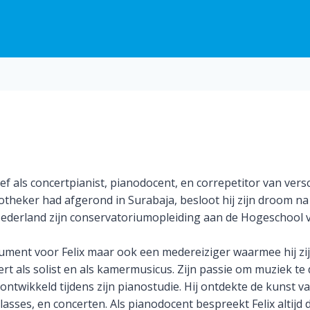
ief als concertpianist, pianodocent, en correpetitor van ver
apotheker had afgerond in Surabaja, besloot hij zijn droom n
ederland zijn conservatoriumopleiding aan de Hogeschool 
trument voor Felix maar ook een medereiziger waarmee hij zijn
rt als solist en als kamermusicus. Zijn passie om muziek te
 ontwikkeld tijdens zijn pianostudie. Hij ontdekte de kunst 
asses, en concerten. Als pianodocent bespreekt Felix altijd 