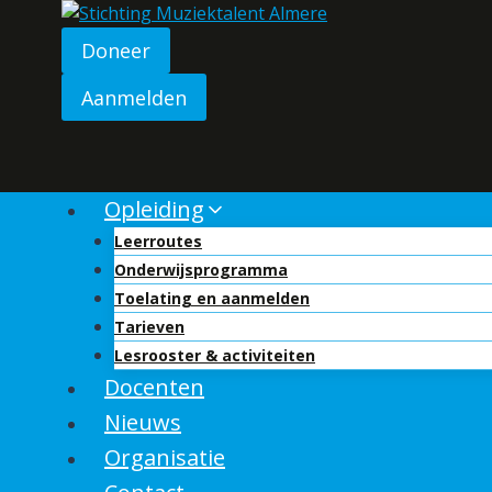
Skip
to
Doneer
content
Aanmelden
Opleiding
Leerroutes
Onderwijsprogramma
Toelating en aanmelden
Tarieven
Lesrooster & activiteiten
Docenten
Nieuws
Organisatie